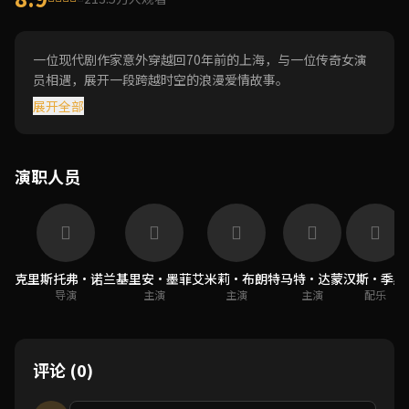
一位现代剧作家意外穿越回70年前的上海，与一位传奇女演
员相遇，展开一段跨越时空的浪漫爱情故事。
展开全部
演职人员
克里斯托弗·诺兰
基里安·墨菲
艾米莉·布朗特
马特·达蒙
汉斯·季默
导演
主演
主演
主演
配乐
评论 (0)