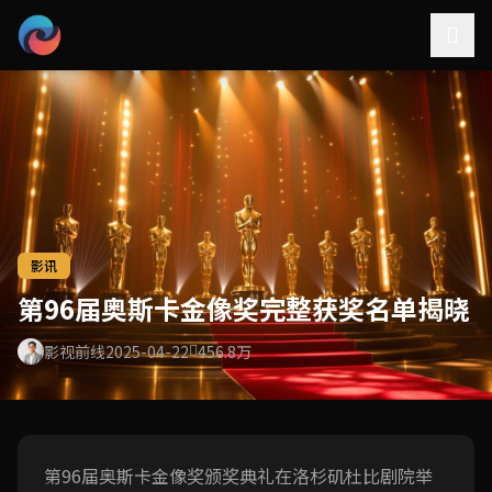
影讯
第96届奥斯卡金像奖完整获奖名单揭晓
影视前线
2025-04-22
456.8万
第96届奥斯卡金像奖颁奖典礼在洛杉矶杜比剧院举