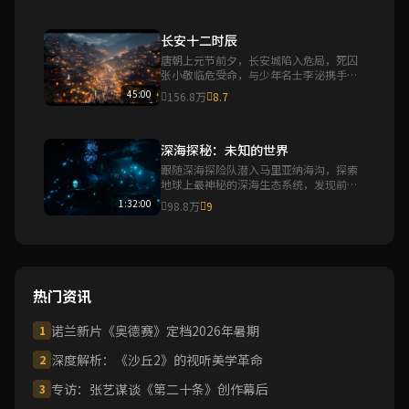
长安十二时辰
唐朝上元节前夕，长安城陷入危局，死囚
张小敬临危受命，与少年名士李泌携手在
十二时辰内拯救长安。
45:00
156.8万
8.7
深海探秘：未知的世界
跟随深海探险队潜入马里亚纳海沟，探索
地球上最神秘的深海生态系统，发现前所
未见的奇异生物。
1:32:00
98.8万
9
热门资讯
诺兰新片《奥德赛》定档2026年暑期
1
深度解析：《沙丘2》的视听美学革命
2
专访：张艺谋谈《第二十条》创作幕后
3